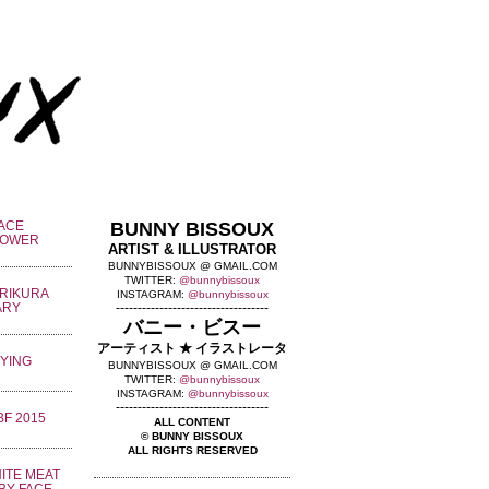
BUNNY BISSOUX
ARTIST & ILLUSTRATOR
BUNNYBISSOUX @ GMAIL.COM
TWITTER:
@bunnybissoux
INSTAGRAM:
@bunnybissoux
-----------------------------------
バニー・ビスー
アーティスト ★ イラストレータ
BUNNYBISSOUX @ GMAIL.COM
TWITTER:
@bunnybissoux
INSTAGRAM:
@bunnybissoux
-----------------------------------
ALL CONTENT
© BUNNY BISSOUX
ALL RIGHTS RESERVED