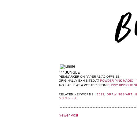
^^^ JUNGLE
PEN/MARKER ON PAPER A1/A0 OFFSIZE.
ORIGINALLY EXHIBITED AT
POWDER PINK MAG
AVAILABLE AS A POSTER FROM
BUNNY BISSOUX S
RELATED KEYWORDS :
2013
,
DRAWINGS/ART
,
I
ンクマジック」
Newer Post