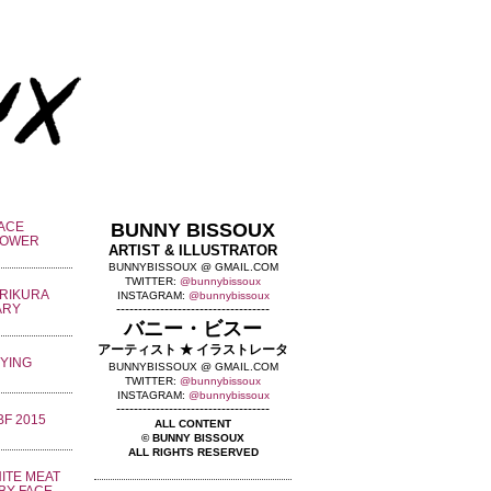
BUNNY BISSOUX
ARTIST & ILLUSTRATOR
BUNNYBISSOUX @ GMAIL.COM
TWITTER:
@bunnybissoux
INSTAGRAM:
@bunnybissoux
-----------------------------------
バニー・ビスー
アーティスト ★ イラストレータ
BUNNYBISSOUX @ GMAIL.COM
TWITTER:
@bunnybissoux
INSTAGRAM:
@bunnybissoux
-----------------------------------
ALL CONTENT
© BUNNY BISSOUX
ALL RIGHTS RESERVED