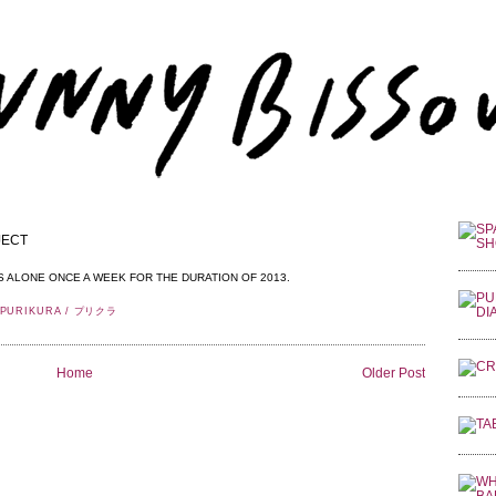
JECT
S ALONE ONCE A WEEK FOR THE DURATION OF 2013.
PURIKURA / プリクラ
Home
Older Post