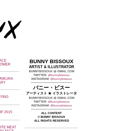
BUNNY BISSOUX
ARTIST & ILLUSTRATOR
BUNNYBISSOUX @ GMAIL.COM
TWITTER:
@bunnybissoux
INSTAGRAM:
@bunnybissoux
-----------------------------------
バニー・ビスー
アーティスト ★ イラストレータ
BUNNYBISSOUX @ GMAIL.COM
TWITTER:
@bunnybissoux
INSTAGRAM:
@bunnybissoux
-----------------------------------
ALL CONTENT
© BUNNY BISSOUX
ALL RIGHTS RESERVED